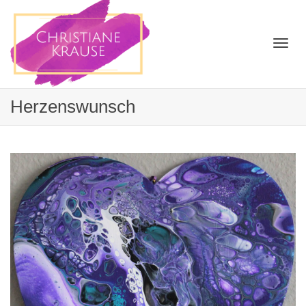
Togg
Herzenswunsch
navi